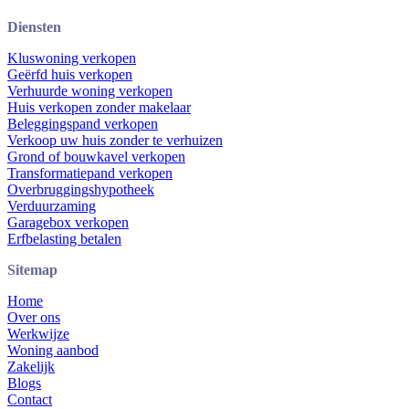
Diensten
Kluswoning verkopen
Geërfd huis verkopen
Verhuurde woning verkopen
Huis verkopen zonder makelaar
Beleggingspand verkopen
Verkoop uw huis zonder te verhuizen
Grond of bouwkavel verkopen
Transformatiepand verkopen
Overbruggingshypotheek
Verduurzaming
Garagebox verkopen
Erfbelasting betalen
Sitemap
Home
Over ons
Werkwijze
Woning aanbod
Zakelijk
Blogs
Contact