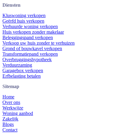
Diensten
Kluswoning verkopen
Geërfd huis verkopen
Verhuurde woning verkopen
Huis verkopen zonder makelaar
Beleggingspand verkopen
Verkoop uw huis zonder te verhuizen
Grond of bouwkavel verkopen
Transformatiepand verkopen
Overbruggingshypotheek
Verduurzaming
Garagebox verkopen
Erfbelasting betalen
Sitemap
Home
Over ons
Werkwijze
Woning aanbod
Zakelijk
Blogs
Contact