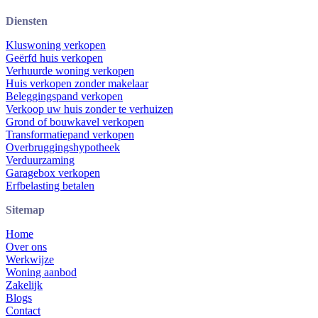
Diensten
Kluswoning verkopen
Geërfd huis verkopen
Verhuurde woning verkopen
Huis verkopen zonder makelaar
Beleggingspand verkopen
Verkoop uw huis zonder te verhuizen
Grond of bouwkavel verkopen
Transformatiepand verkopen
Overbruggingshypotheek
Verduurzaming
Garagebox verkopen
Erfbelasting betalen
Sitemap
Home
Over ons
Werkwijze
Woning aanbod
Zakelijk
Blogs
Contact