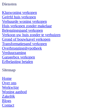
Diensten
Kluswoning verkopen
Geërfd huis verkopen
Verhuurde woning verkopen
Huis verkopen zonder makelaar
Beleggingspand verkopen
Verkoop uw huis zonder te verhuizen
Grond of bouwkavel verkopen
Transformatiepand verkopen
Overbruggingshypotheek
Verduurzaming
Garagebox verkopen
Erfbelasting betalen
Sitemap
Home
Over ons
Werkwijze
Woning aanbod
Zakelijk
Blogs
Contact