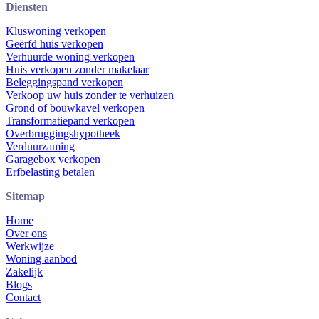
Diensten
Kluswoning verkopen
Geërfd huis verkopen
Verhuurde woning verkopen
Huis verkopen zonder makelaar
Beleggingspand verkopen
Verkoop uw huis zonder te verhuizen
Grond of bouwkavel verkopen
Transformatiepand verkopen
Overbruggingshypotheek
Verduurzaming
Garagebox verkopen
Erfbelasting betalen
Sitemap
Home
Over ons
Werkwijze
Woning aanbod
Zakelijk
Blogs
Contact