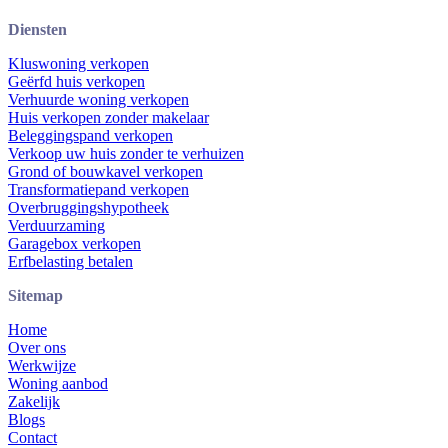
Diensten
Kluswoning verkopen
Geërfd huis verkopen
Verhuurde woning verkopen
Huis verkopen zonder makelaar
Beleggingspand verkopen
Verkoop uw huis zonder te verhuizen
Grond of bouwkavel verkopen
Transformatiepand verkopen
Overbruggingshypotheek
Verduurzaming
Garagebox verkopen
Erfbelasting betalen
Sitemap
Home
Over ons
Werkwijze
Woning aanbod
Zakelijk
Blogs
Contact