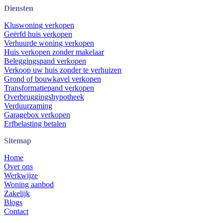
Diensten
Kluswoning verkopen
Geërfd huis verkopen
Verhuurde woning verkopen
Huis verkopen zonder makelaar
Beleggingspand verkopen
Verkoop uw huis zonder te verhuizen
Grond of bouwkavel verkopen
Transformatiepand verkopen
Overbruggingshypotheek
Verduurzaming
Garagebox verkopen
Erfbelasting betalen
Sitemap
Home
Over ons
Werkwijze
Woning aanbod
Zakelijk
Blogs
Contact