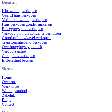
Diensten
Kluswoning verkopen
Geërfd huis verkopen
Verhuurde woning verkopen
Huis verkopen zonder makelaar
Beleggingspand verkopen
Verkoop uw huis zonder te verhuizen
Grond of bouwkavel verkopen
Transformatiepand verkopen
Overbruggingshypotheek
Verduurzaming
Garagebox verkopen
Erfbelasting betalen
Sitemap
Home
Over ons
Werkwijze
Woning aanbod
Zakelijk
Blogs
Contact