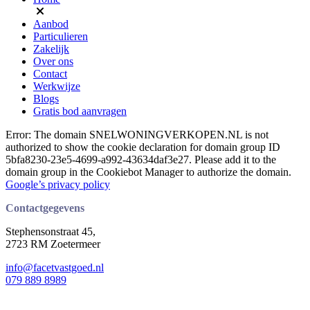
Aanbod
Particulieren
Zakelijk
Over ons
Contact
Werkwijze
Blogs
Gratis bod aanvragen
Error: The domain SNELWONINGVERKOPEN.NL is not
authorized to show the cookie declaration for domain group ID
5bfa8230-23e5-4699-a992-43634daf3e27. Please add it to the
domain group in the Cookiebot Manager to authorize the domain.
Google’s privacy policy
Contactgegevens
Stephensonstraat 45,
2723 RM Zoetermeer
info@facetvastgoed.nl
079 889 8989